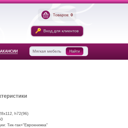
Товаров:
0
Вход для клиентов
ВАКАНСИИ
Найти
ктеристики
8х112, h72(96)
50
и: Тик-так+"Еврокнижка"