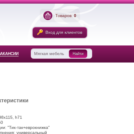
Товаров:
0
Вход для клиентов
ВАКАНСИИ
Найти
ктеристики
98х115, h71
50
и: "Тик-так+еврокнижка"
олнения: универсальный